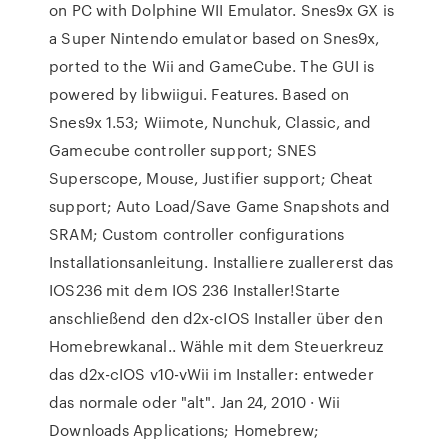
on PC with Dolphine WII Emulator. Snes9x GX is
a Super Nintendo emulator based on Snes9x,
ported to the Wii and GameCube. The GUI is
powered by libwiigui. Features. Based on
Snes9x 1.53; Wiimote, Nunchuk, Classic, and
Gamecube controller support; SNES
Superscope, Mouse, Justifier support; Cheat
support; Auto Load/Save Game Snapshots and
SRAM; Custom controller configurations
Installationsanleitung. Installiere zuallererst das
IOS236 mit dem IOS 236 Installer!Starte
anschließend den d2x-cIOS Installer über den
Homebrewkanal.. Wähle mit dem Steuerkreuz
das d2x-cIOS v10-vWii im Installer: entweder
das normale oder "alt". Jan 24, 2010 · Wii
Downloads Applications; Homebrew;