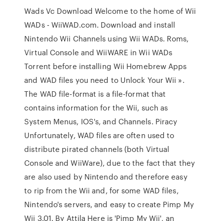
Wads Vc Download Welcome to the home of Wii
WADs - WiiWAD.com. Download and install
Nintendo Wii Channels using Wii WADs. Roms,
Virtual Console and WiiWARE in Wii WADs
Torrent before installing Wii Homebrew Apps
and WAD files you need to Unlock Your Wii ».
The WAD file-format is a file-format that
contains information for the Wii, such as
System Menus, IOS's, and Channels. Piracy
Unfortunately, WAD files are often used to
distribute pirated channels (both Virtual
Console and WiiWare), due to the fact that they
are also used by Nintendo and therefore easy
to rip from the Wii and, for some WAD files,
Nintendo's servers, and easy to create Pimp My
Wii 3.01. By Attila Here is 'Pimp My Wii', an