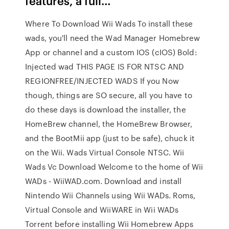
features, a full…
Where To Download Wii Wads To install these
wads, you'll need the Wad Manager Homebrew
App or channel and a custom IOS (cIOS) Bold:
Injected wad THIS PAGE IS FOR NTSC AND
REGIONFREE/INJECTED WADS If you Now
though, things are SO secure, all you have to
do these days is download the installer, the
HomeBrew channel, the HomeBrew Browser,
and the BootMii app (just to be safe), chuck it
on the Wii. Wads Virtual Console NTSC. Wii
Wads Vc Download Welcome to the home of Wii
WADs - WiiWAD.com. Download and install
Nintendo Wii Channels using Wii WADs. Roms,
Virtual Console and WiiWARE in Wii WADs
Torrent before installing Wii Homebrew Apps