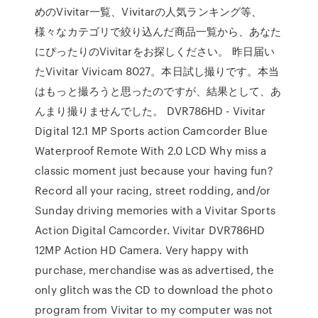
めのVivitar一覧、Vivitarの人気ランキング等、
様々なカテゴリで絞り込んだ商品一覧から、あなた
にぴったりのVivitarをお探しください。 昨日届い
たVivitar Vivicam 8027。本日試し撮りです。本当
はもっと撮ろうと思ったのですが、結果として、あ
んまり撮りませんでした。 DVR786HD - Vivitar
Digital 12.1 MP Sports action Camcorder Blue
Waterproof Remote With 2.0 LCD Why miss a
classic moment just because your having fun?
Record all your racing, street rodding, and/or
Sunday driving memories with a Vivitar Sports
Action Digital Camcorder. Vivitar DVR786HD
12MP Action HD Camera. Very happy with
purchase, merchandise was as advertised, the
only glitch was the CD to download the photo
program from Vivitar to my computer was not