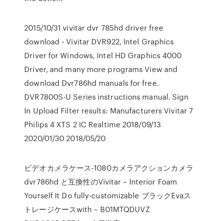
2015/10/31 vivitar dvr 785hd driver free
download - Vivitar DVR922, Intel Graphics
Driver for Windows, Intel HD Graphics 4000
Driver, and many more programs View and
download Dvr786hd manuals for free.
DVR7800S-U Series instructions manual. Sign
In Upload Filter results: Manufacturers Vivitar 7
Philips 4 XTS 2 IC Realtime 2018/09/13
2020/01/30 2018/05/20
ビデオカメラケース-1080カメラアクションカメラ
dvr786hd と互換性のVivitar – Interior Foam
Yourself It Do fully-customizable ブラックEvaス
トレージケースwith – B01MTQDUVZ