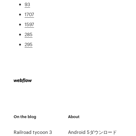
93
1707
1597
285
295
On the blog
About
Railroad tycoon 3
Android 5ダウンロード