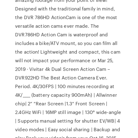
Designed with the traditional family in mind,
the DVR 786HD ActionCam is one of the most
versatile action cams ever made. The
DVR786HD Action Cam is waterproof and
includes a bike/ATV mount, so you can film all
the action! Lightweight and compact, this cam
will not impact your performance or Mar 25,
2019 · Vivitar 4k Dual Screen Action Cam –
DVR922HD The Best Action Camera Ever.
Period. 4K/30FPS | 100 minutes recording at
4K/____ (battery capacity 900mAh) | Allwinner
chip| 2” “Rear Screen |1.3“ Front Screen |
2.4GHz WiFi | 16MP still image | 130° wide-angle
| Supports manual setting for shutter EV/WB| 4
video modes | Easy social sharing | Backup and
play Back your video’s from your Oct 16, 2015 ·