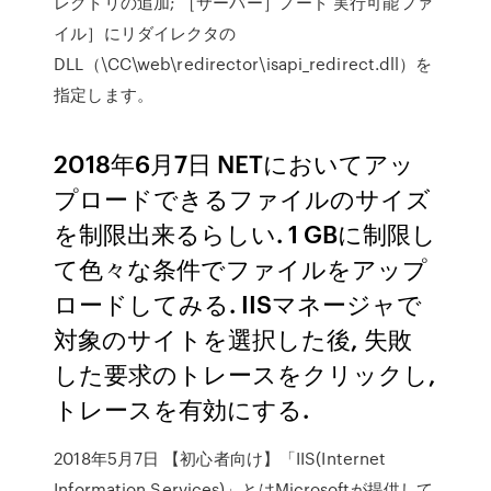
レクトリの追加; ［サーバー］ノード 実行可能ファ
イル］にリダイレクタの
DLL（
\CC\web\redirector\isapi_redirect.dll）を
指定します。
2018年6月7日 NETにおいてアッ
プロードできるファイルのサイズ
を制限出来るらしい. 1 GBに制限し
て色々な条件でファイルをアップ
ロードしてみる. IISマネージャで
対象のサイトを選択した後, 失敗
した要求のトレースをクリックし,
トレースを有効にする.
2018年5月7日 【初心者向け】「IIS(Internet
Information Services)」とはMicrosoftが提供して