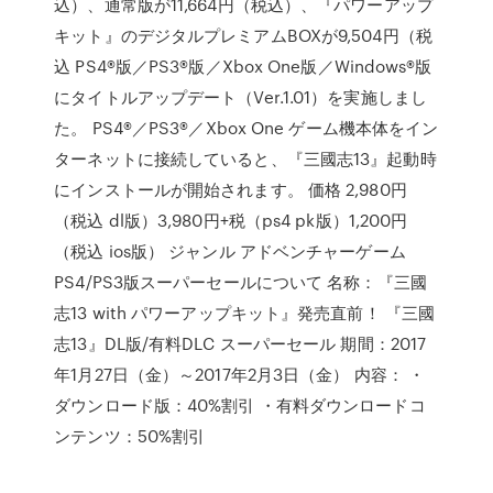
込）、通常版が11,664円（税込）、『パワーアップ
キット』のデジタルプレミアムBOXが9,504円（税
込 PS4®版／PS3®版／Xbox One版／Windows®版
にタイトルアップデート（Ver.1.01）を実施しまし
た。 PS4®／PS3®／Xbox One ゲーム機本体をイン
ターネットに接続していると、『三國志13』起動時
にインストールが開始されます。 価格 2,980円
（税込 dl版）3,980円+税（ps4 pk版）1,200円
（税込 ios版） ジャンル アドベンチャーゲーム
PS4/PS3版スーパーセールについて 名称：『三國
志13 with パワーアップキット』発売直前！ 『三國
志13』DL版/有料DLC スーパーセール 期間：2017
年1月27日（金）～2017年2月3日（金） 内容： ・
ダウンロード版：40%割引 ・有料ダウンロードコ
ンテンツ：50%割引