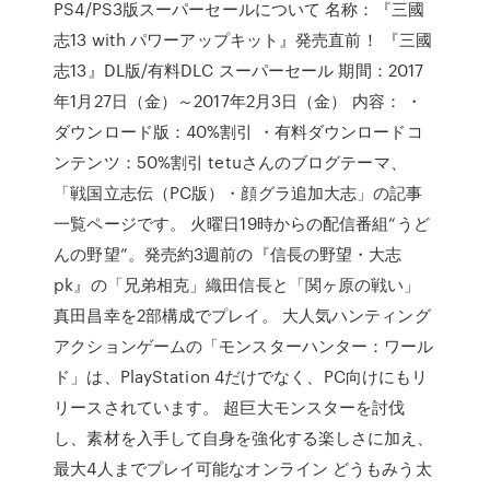
PS4/PS3版スーパーセールについて 名称：『三國
志13 with パワーアップキット』発売直前！ 『三國
志13』DL版/有料DLC スーパーセール 期間：2017
年1月27日（金）～2017年2月3日（金） 内容： ・
ダウンロード版：40%割引 ・有料ダウンロードコ
ンテンツ：50%割引 tetuさんのブログテーマ、
「戦国立志伝（PC版）・顔グラ追加大志」の記事
一覧ページです。 火曜日19時からの配信番組“うど
んの野望”。発売約3週前の『信長の野望・大志
pk』の「兄弟相克」織田信長と「関ヶ原の戦い」
真田昌幸を2部構成でプレイ。 大人気ハンティング
アクションゲームの「モンスターハンター：ワール
ド」は、PlayStation 4だけでなく、PC向けにもリ
リースされています。 超巨大モンスターを討伐
し、素材を入手して自身を強化する楽しさに加え、
最大4人までプレイ可能なオンライン どうもみう太