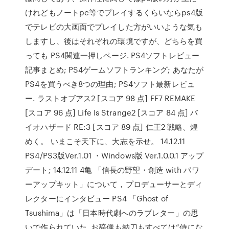
けれどもノートpc等でプレイするくらいならps4版
でテレビの大画面でプレイした方がいいような気も
しますし、後はそれぞれの環境ですが、どちらを買
っても PS4関連一押しページ. PS4ソフトレビュー
記事まとめ; PS4ゲームソフトランキング; あなたが
PS4を買うべき8つの理由; PS4ソフト最新レビュ
ー. ラストオブアス2 [スコア 98 点] FF7 REMAKE
[スコア 96 点] Life Is Strange2 [スコア 84 点] バ
イオハザード RE:3 [スコア 89 点] 仁王2 戦略、煌
めく。 いまこそ天下に、大志を示せ。 14.12.11
PS4/PS3版Ver.1.01 ・Windows版 Ver.1.0.0.1 アップ
デート; 14.12.11 4亀 「信長の野望・創造 with パワ
ーアップキット」について，プロデューサーとディ
レクターにインタビュー PS4 「Ghost of
Tsushima」は「日本時代劇へのラブレター」の思
いで作られていた. お辞儀も納刀もすべては“侍にな