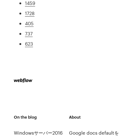
1459
1728
405
737
623
On the blog
About
Windowsサーバー2016
Google docs defaultを