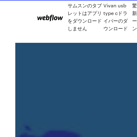
サムスンのタブ
Vivan usb
驚
レットはアプリ
type cドラ
新
をダウンロード
イバーのダ
ー
しません
ウンロード
ン