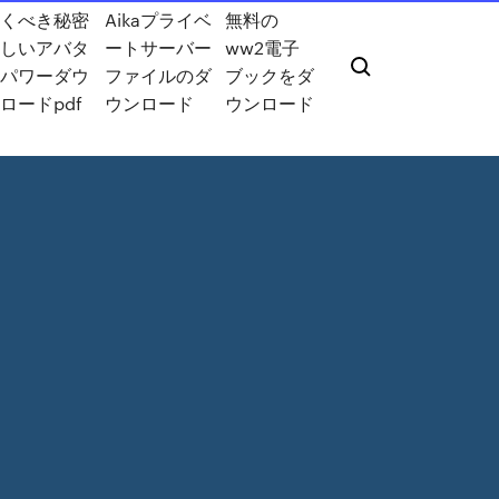
くべき秘密
Aikaプライベ
無料の
しいアバタ
ートサーバー
ww2電子
パワーダウ
ファイルのダ
ブックをダ
ロードpdf
ウンロード
ウンロード