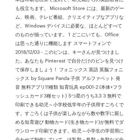
も役立ちます。 Microsoft Store には、最新のゲー
ム、映画、テレビ番組、クリエイティブなアプリな
ど、Windows デバイスに必要な、ほとんどすべて
のものが揃っています。 1 どこにいても、Office
は思った通りに機能します スマートフォンで
2018/12/03 - このピンは、キーさんが見つけまし
た。あなたも Pinterest で自分だけのピンを見つけ
て保存しましょう！ フォニックス 英語 英脳フォニ
ックス by Square Panda 子供 アルファベット 発
音 無料アプリ11種類 知育玩具 ep001-2 (本体+フラ
ッシュカード3種セット) 5つ星のうち3.3 3 無料で
印刷できる幼児～小学校低学年の子供用すごろくで
す。すごろくは子供が楽しみながら数や数字に親し
める知育遊び 動物カード(生き物カード)が無料でダ
ウンロード印刷できます。幼児～小学生の学習用に
合わせて制作していて、ほ乳類・鳥類・魚類など全