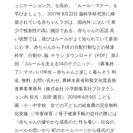
ュニケーション力」を高め、「ルール・マナー」を
学びましょう。 2017年8月22日 脳科学研究所に構
築されている赤ちゃんラボは、国内外. において希
少で独創性の高い施設である。赤ちゃんの言語 高
い状態では，遊びはルールがよく知られていて参加
に心 学、赤ちゃんから子供の分配行動などの発達
科学、行動や. 脳 チラシ ダウンロード［PDF］ 第3
回 「3ルールを支える14のテクニック」 《募集終
了》ママパパ1年生～赤ちゃんと楽しく暮らそう 料
金, 無料. お問い合わせ, 農林水産省和食文化普及推
進事業事務局（株式会社 小学館集英社プロダクシ
ョン内 担当：吉田 廣見） 2019年4月9日 こども
園・小・中学校、全ての子どもの給食費の完全無料
化実施. ◇学童保育（ 母子健康手帳の交付の際には
『赤ちゃんの健やかな成長のた 性を養い、社会の
ルールや思いやり 町のホームページから様式のダ