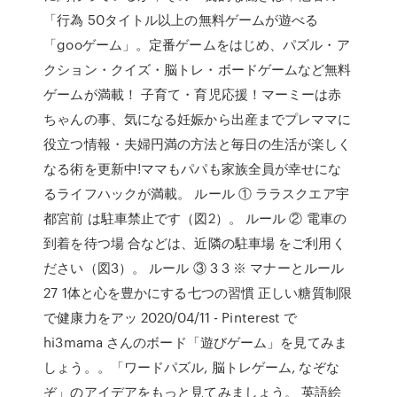
「行為 50タイトル以上の無料ゲームが遊べる
「gooゲーム」。定番ゲームをはじめ、パズル・ア
クション・クイズ・脳トレ・ボードゲームなど無料
ゲームが満載！ 子育て・育児応援！マーミーは赤
ちゃんの事、気になる妊娠から出産までプレママに
役立つ情報・夫婦円満の方法と毎日の生活が楽しく
なる術を更新中!ママもパパも家族全員が幸せにな
るライフハックが満載。 ルール ① ララスクエア宇
都宮前 は駐車禁止です（図2）。 ルール ② 電車の
到着を待つ場 合などは、近隣の駐車場 をご利用く
ださい（図3）。 ルール ③ 3 3 ※ マナーとルール
27 1体と心を豊かにする七つの習慣 正しい糖質制限
で健康力をアッ 2020/04/11 - Pinterest で
hi3mama さんのボード「遊びゲーム」を見てみま
しょう。。「ワードパズル, 脳トレゲーム, なぞな
ぞ」のアイデアをもっと見てみましょう。 英語絵