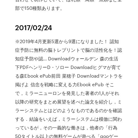
部で150種類あります。
2017/02/24
※2019年4月更新5選から9選になりました！ 認知
症予防に無料の脳トレプリントで脳の活性化を！認
知症予防や認… Downloadウォールデン 森の生活
下PDFヘンリーD・ソロー Downloadヒグマが育て
る森Ebook ePub前田 菜穂子 Downloadマントラを
掲げよ 信念を戦略に変える力Ebook ePub そこ
で，ミラーニューロンを発見した著者の1人がそれ
以降の研究をまとめ展望を述べた論文を紹介し，ミ
ラーシステムとはどのようなものであるのかを確認
する．結論をいえば，ミラーシステムは模倣に関わ
っているが，その一義的な働きは，他者の「行為
50タイトル以上の無料ゲームが遊べる「gooゲー