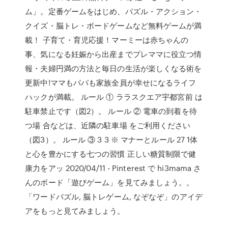
ム」。定番ゲームをはじめ、パズル・アクション・
クイズ・脳トレ・ボードゲームなど無料ゲームが満
載！ 子育て・育児応援！マーミーは赤ちゃんの
事、気になる妊娠から出産までプレママに役立つ情
報・夫婦円満の方法と毎日の生活が楽しくなる術を
更新中!ママもパパも家族全員が幸せになるライフ
ハックが満載。 ルール ① ララスクエア宇都宮前 は
駐車禁止です（図2）。 ルール ② 電車の到着を待
つ場 合などは、近隣の駐車場 をご利用ください
（図3）。 ルール ③ 3 3 ※ マナーとルール 27 1体
と心を豊かにする七つの習慣 正しい糖質制限で健
康力をアッ 2020/04/11 - Pinterest で hi3mama さ
んのボード「遊びゲーム」を見てみましょう。。
「ワードパズル, 脳トレゲーム, なぞなぞ」のアイデ
アをもっと見てみましょう。