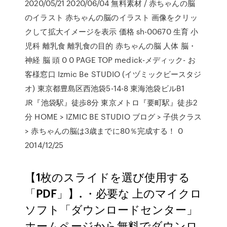
2020/05/21 2020/06/04 無料素材 / 赤ちゃんの脳
のイラスト 赤ちゃんの脳のイラスト 画像をクリッ
クして拡大イメージを表示 価格 sh-00670 生育 小
児科 離乳食 離乳食の目的 赤ちゃんの脳 人体 脳・
神経 脳 頭 0 0 PAGE TOP medick-メディック- お
客様窓口 Izmic Be STUDIO (イヅミックビースタジ
オ) 東京都豊島区西池袋5-14-8 東海池袋ビルB1
JR『池袋駅』徒歩8分 東京メトロ『要町駅』徒歩2
分 HOME > IZMIC BE STUDIO ブログ > 子供クラス
> 赤ちゃんの脳は3歳までに80％完成する！ 0
2014/12/25
【1枚のスライドを選び使用する
「PDF」】. ・必要な 上のマイクロ
ソフト「ダウンロードセンター」
ホームページから無料でダウンロ