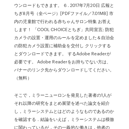
ウンロードもできます。 ６. 2017年7月20日 広報と
ちぎ8月号（全ページ）[PDFファイル／7.01MB] 市
内の児童館で行われる赤ちゃんサロン特集 お答え
します！ 「COOL CHOICEとちぎ」共同宣言; 防犯
カメラの設置・運用のルールを定めました＆自治会
の防犯カメラ設置に補助金を交付し クリックする
とダウンロードできます。 するAdobe Readerが
必要です。 Adobe Readerをお持ちでない方は、
バナーのリンク先からダウンロードしてください。
（無料）
そこで，ミラーニューロンを発見した著者の1人が
それ以降の研究をまとめ展望を述べた論文を紹介
し，ミラーシステムとはどのようなものであるのか
を確認する．結論をいえば，ミラーシステムは模倣
に関わっているが，その一義的な働きは，他者の