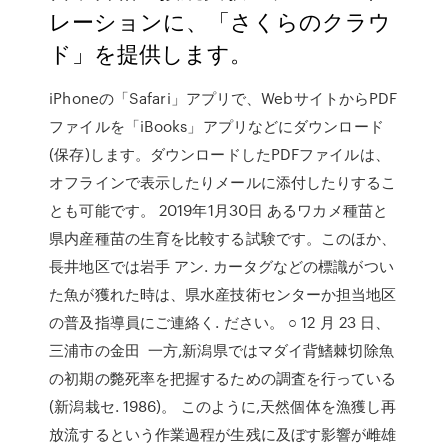
レーションに、「さくらのクラウ
ド」を提供します。
iPhoneの「Safari」アプリで、WebサイトからPDF
ファイルを「iBooks」アプリなどにダウンロード
(保存)します。ダウンロードしたPDFファイルは、
オフラインで表示したりメールに添付したりするこ
とも可能です。 2019年1月30日 あるワカメ種苗と
県内産種苗の生育を比較する試験です。このほか、
長井地区では岩手 アン. カータグなどの標識がつい
た魚が獲れた時は、県水産技術センターか担当地区
の普及指導員にご連絡く. ださい。 ○ 12 月 23 日、
三浦市の金田 一方,新潟県ではマダイ背鰭棘切除魚
の初期の斃死率を把握するための調査を行っている
(新潟栽セ. 1986)。 このように,天然個体を漁獲し再
放流するという作業過程が生残に及ぼす影響が雌雄