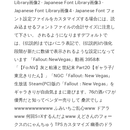
Library画像2 · Japanese Font Library画像3 ·
Japanese Font Library画像4 · Japanese Font フォ
ント設定ファイルをカスタマイズする場合には、読
み込ませるフォントファイルの合計サイズに注意し
て下さい。 されるようになりますデフォルトで
は、(伝説的)まではバニラ表記で、(伝説的)の強化
段階が新たに数値で表示されるような設定になって
います 「Fallout:NewVegas」動画 3958本
「【Fo:NV】灰と粘液と世紀末 Part20【ギャラ子/
東北きりたん】」「NGC『Fallout: New Vegas』
生放送 Steam(PC)版の「Fallout : New Vegas」を
ギャラきりが自由気ままに遊びます。76の酒バフが
優秀だと知ってベンダー売りして 桑沢でしょ
wwwwwwwwwww ふみいちご乱心www ドアラ
www 何回S○Xするんだよwww えどさんのフォー
クスのにゃんちゅう TPSカスタマイズ 幽香のドラ