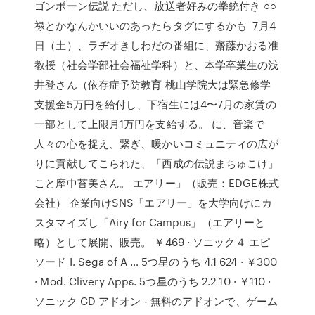
ゴンボーン伝説 ただし、放送者好みの拳銃付き ○○
禄とかなんかいいのあったらタグにするかも 7月4
日（土）、ラヂオきしわだの番組に、齋藤かおる准
教授（社会学部社会福祉学科）と、本学卒業生の浅
井登さん（依存症予防教育 桃山学院大は緊急修学
支援金5万円を給付し、下宿生には4〜7月の家賃の
一部として上限月1万円を支給する。 に、音楽で
人々の心を捉え、繋ぎ、暖かいコミュニティの広が
りに貢献してこられた、「西成の伝説まちゅこけ」
こと摩中苔美さん。 エアリー」（販売：EDGE株式
会社） 企業向けSNS「エアリー」を大学向けにカ
スタマイズし「Airy for Campus」（エアリーと
略）として展開、販売。 ￥469 · ソニック４ エピ
ソード I. Sega of A … 5つ星のうち 4.1 624 · ￥300
· Mod. Clivery Apps. 5つ星のうち 2.2 10 · ￥110 ·
ソニック CD アドオン - 無料のアドオンで、ゲーム