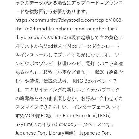
ャラのデータがある場合はアップロード→ダウンロ
ードを複数回行う必要があります。
https://community.7daystodie.com/topic/4068-
the-7d2d-mod-launcher-a-mod-launcher-for-7-
days-to-die/ v2.1.16.15076現在起動して左の黄色い
枠リストからMod選んでModデータダウンロード
＆インストールしてプレイする形になります。 ゾ
ンビやボスゾンビ、料理レシピ、電灯（バニラ全種
あるかも）、植物（小麦など追加）、武器（改造含
む）や装備、伝説の武器、 RNG Boxイベントで
は、エキサイティングな新しいアイテム/ブロック
の略奪品をそのまま楽しむか、お好みに合わせてカ
スタマイズできるらしい。 インターフェース おす
すめMOD順PC版 The Elder Scrolls V(TES5)
Skyrim(スカイリム) のModデータベースです。
Japanese Font Library画像1 · Japanese Font