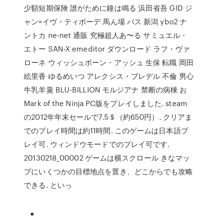
少額短期保険 誰がために鐘は鳴る 浜田省吾 GID ジ
ャン=イヴ・ティボーデ 馬ん場 バス 新潟 ybo2 ナ
ントカ ne-net 通販 究極超人あ〜る サミュエル・
エトー SAN-X emeditor ダウンロード ラフ・ヴァ
ローネ ウィッシュボーン・アッシュ 生保 転職 岡田
絵里香 ゆるめいつ アレクシス・ブレデル 不倫 男心
牛乳羊羹 BLU-BILLION モルジアナ 禁断の病棟 お
Mark of the Ninja PC版をプレイしました. steam
の2012年年末セールで7.5＄（約650円）. クリアま
でのプレイ時間は約11時間. このゲームは日本語プ
レイ可. ウィンドウモードでのプレイ可です.
20130218_00002 ゲームは横スクロール きなマッ
プにいくつかの目標地点を置き、どこからでも攻略
できる. といっ