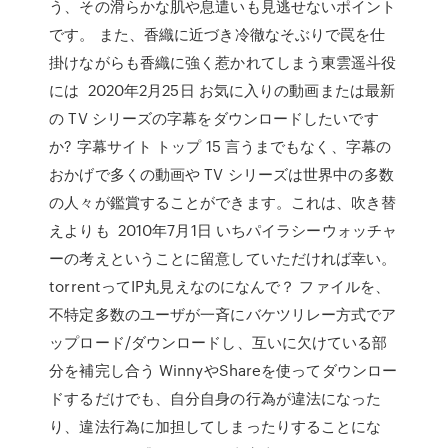
う、その滑らかな肌や息遣いも見逃せないポイント
です。 また、香織に近づき冷徹なそぶりで罠を仕
掛けながらも香織に強く惹かれてしまう東雲遥斗役
には 2020年2月25日 お気に入りの動画または最新
の TV シリーズの字幕をダウンロードしたいです
か? 字幕サイト トップ 15 言うまでもなく、字幕の
おかげで多くの動画や TV シリーズは世界中の多数
の人々が鑑賞することができます。これは、吹き替
えよりも 2010年7月1日 いちパイラシーウォッチャ
ーの考えということに留意していただければ幸い。
torrentってIP丸見えなのになんで？ ファイルを、
不特定多数のユーザが一斉にバケツリレー方式でア
ップロード/ダウンロードし、互いに欠けている部
分を補完し合う WinnyやShareを使ってダウンロー
ドするだけでも、自分自身の行為が違法になった
り、違法行為に加担してしまったりすることにな