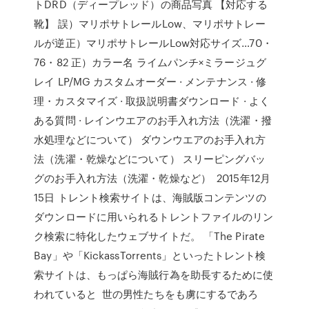
トDRD（ディープレッド）の商品写真 【対応する
靴】 誤）マリポサトレールLow、マリポサトレー
ルが逆正）マリポサトレールLow対応サイズ…70・
76・82 正）カラー名 ライムパンチ×ミラージュグ
レイ LP/MG カスタムオーダー · メンテナンス · 修
理・カスタマイズ · 取扱説明書ダウンロード · よく
ある質問 · レインウエアのお手入れ方法（洗濯・撥
水処理などについて） ダウンウエアのお手入れ方
法（洗濯・乾燥などについて） スリーピングバッ
グのお手入れ方法（洗濯・乾燥など） 2015年12月
15日 トレント検索サイトは、海賊版コンテンツの
ダウンロードに用いられるトレントファイルのリン
ク検索に特化したウェブサイトだ。 「The Pirate
Bay」や「KickassTorrents」といったトレント検
索サイトは、もっぱら海賊行為を助長するために使
われていると 世の男性たちをも虜にするであろ