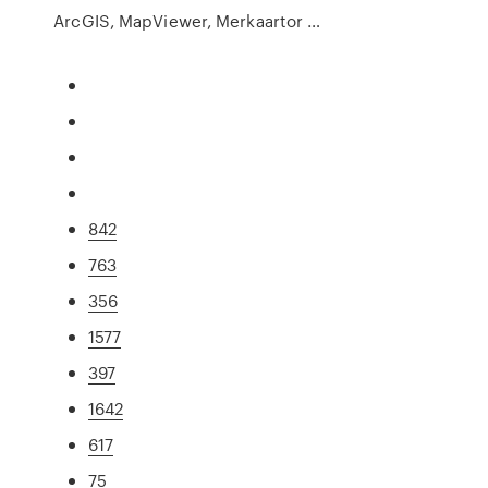
ArcGIS, MapViewer, Merkaartor …
842
763
356
1577
397
1642
617
75