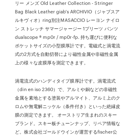
リー メンズ Old Leather Collection - Stringer
Bag Black Leather giab's ARCHIVIO（ジャブスア
ルキヴィオ）ring別注MASACCIO レーヨン ナイロ
ン ストレッチ サマージャージー 1プリーツ パンツ
dualscope ® mp0r / mp0r-fp. 持ち運びに便利な
ポケットサイズの⼩型膜厚計です。電磁式と渦電流
式の2⽅式を⾃動切替により磁性⾦属や⾮磁性⾦属
上の様々な⽪膜厚を測定できます。
渦電流式のハンディタイプ膜厚計です。渦電流式
（din en iso 2360）で、アルミや銅などの非磁性
金属を素地とする塗装やアルマイト、アルミ上のク
ロムや無電解ニッケル（条件付き）といった絶縁皮
膜の測定できます。 オーストリア生まれのスキー
ブランド。スキー板チューンナップ、リペア情報な
ど。株式会社ゴールドウインが運営するfischer公