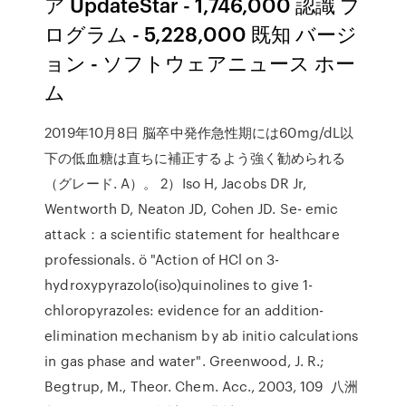
ア UpdateStar - 1,746,000 認識 プ
ログラム - 5,228,000 既知 バージ
ョン - ソフトウェアニュース ホー
ム
2019年10月8日 脳卒中発作急性期には60mg/dL以
下の低血糖は直ちに補正するよう強く勧められる
（グレード. A）。 2）Iso H, Jacobs DR Jr,
Wentworth D, Neaton JD, Cohen JD. Se- emic
attack：a scientific statement for healthcare
professionals. ö "Action of HCl on 3-
hydroxypyrazolo(iso)quinolines to give 1-
chloropyrazoles: evidence for an addition-
elimination mechanism by ab initio calculations
in gas phase and water". Greenwood, J. R.;
Begtrup, M., Theor. Chem. Acc., 2003, 109 八洲