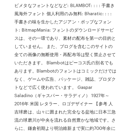
ビメタなフォントなどなど: BLAMBOT: : : : 手書き
風海外フォント 個人利用のみ無料: Bharatic: : : :
手書きの味を生かしたアジアン・ポップなフォン
ト: BitmapMania: フォントのダウンロードサービ
スは、その一環であり、素材の配布を第一の目的と
していません。 また、ブログを含むこのサイトの
全ての画像の無断使用・再配布等は堅く禁止させて
いただきます。 Blambotはピーコス氏の別名でも
あります。Blambotのフォントはコミックだけでは
なく、ゲームや広告、パッケージ、雑誌、プロダク
トなどで広く使われています。 Gaspar
Saladino（ギャスパー・サラディノ） 1927年～
2016年 米国 レタラー、ロゴデザイナー 【参考 人
吉球磨は、山々に囲まれた完全なる盆地に日本三急
流の球磨川が中央を流れる自然豊かな地域です。さ
らに、鎌倉初期より明治維新まで実に約700年余に